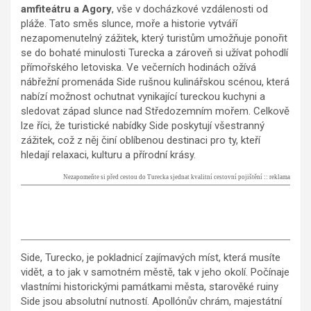
amfiteátru a Agory
, vše v docházkové vzdálenosti od
pláže. Tato směs slunce, moře a historie vytváří
nezapomenutelný zážitek, který turistům umožňuje ponořit
se do bohaté minulosti Turecka a zároveň si užívat pohodlí
přímořského letoviska. Ve večerních hodinách ožívá
nábřežní promenáda Side rušnou kulinářskou scénou, která
nabízí možnost ochutnat vynikající tureckou kuchyni a
sledovat západ slunce nad Středozemním mořem. Celkově
lze říci, že turistické nabídky Side poskytují všestranný
zážitek, což z něj činí oblíbenou destinaci pro ty, kteří
hledají relaxaci, kulturu a přírodní krásy.
Nezapomeňte si před cestou do Turecka sjednat kvalitní cestovní pojištění :: reklama
Side, Turecko, je pokladnicí zajímavých míst, která musíte
vidět, a to jak v samotném městě, tak v jeho okolí. Počínaje
vlastními historickými památkami města, starověké ruiny
Side jsou absolutní nutností. Apollónův chrám, majestátní