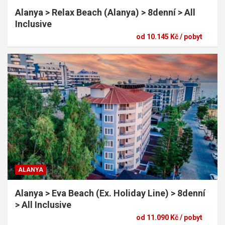
Alanya > Relax Beach (Alanya) > 8denní > All
Inclusive
od 10.145 Kč / pobyt
ALANYA
Alanya > Eva Beach (Ex. Holiday Line) > 8denní
> All Inclusive
od 11.090 Kč / pobyt