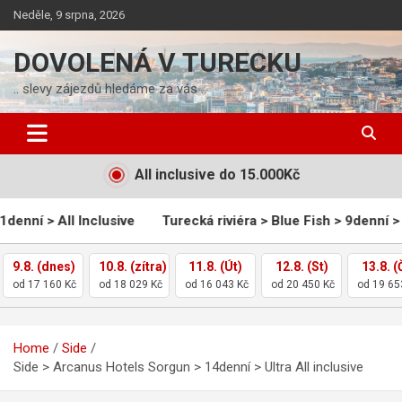
Skip
Neděle, 9 srpna, 2026
to
content
DOVOLENÁ V TURECKU
.. slevy zájezdů hledáme za vás ..
All inclusive do 15.000Kč
Inclusive
Turecká riviéra > Blue Fish > 9denní > All Inclusive
9.8. (dnes)
10.8. (zítra)
11.8. (Út)
12.8. (St)
13.8. (
od 17 160 Kč
od 18 029 Kč
od 16 043 Kč
od 20 450 Kč
od 19 65
Home
Side
Side > Arcanus Hotels Sorgun > 14denní > Ultra All inclusive