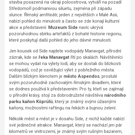
stavba posazená na okraji poloostrova, vytváří na pozadí
Středomoří podmanivou siluetu, zejména při západu
slunce. Římský amfiteátr, jeden z největších v Malé Asii,
nabízí pohled do minulosti a často se zde konají kulturní
akce a představení.
Muzeum Side
navíc ukrývá
pozoruhodnou sbírku artefaktů z bohaté historie regionu,
které poskytují další pohled do jeho dávné minulosti.
Jen kousek od Side najdete vodopády Manavgat, přírodní
zázrak, kde se
řeka Manavgat
řítí po skalách. Návštěvníci
se mohou vydat na výlety lodí, aby se dostali do blízkosti
vodopádů, což je osvěžující výlet z pobřežního města.
Dalším blízkým klenotem je
město Aspendos
, proslulé
svým pozoruhodně zachovalým římským divadlem, které
se dodnes používá k představením. Pro ty, kteří se zajímají
o přírodní krásy, stojí za dobrodružství návštěva
národního
parku kaňon Köprülü
, který je známý svými úžasnými
kaňony, možnostmi raftingu na řekách a bujnou zelení.
Několik měst a měst je v dosahu Side, z nichž každé nabízí
své jedinečné atrakce. Manavgat, který se nachází jen pár
kilometrů ve vnitrozemí, je známý svým rušným bazarem,