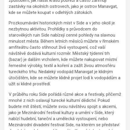
způsobem, jak nasát krásu pobřeží a často zahrnují
zastávky na okolních ostrovech, jako je ostrov Manavgat,
kde se můžete koupat v odlehlých zátokách.
Prozkoumávání historických míst v Side a v jeho okolí je
nezbytnou aktivitou. Prohlídky s průvodcem do
starověkých ruin Side nabízejí cenné pohledy na slavnou
minulost města. Během letních měsíců můžete v římském
amfiteátru často stihnout živá vystoupení, což vaší
návštěvě dodává kulturní rozměr. Městský týdenní trh
(bazar) je dalším vrcholem, kde můžete nakupovat místní
řemeslné výrobky, textil a koření a zažít živou atmosféru
tureckého trhu. Nedaleký vodopád Manavgat je klidným
útočištěm, kde se můžete klidně projet lodí k vodopádům a
užít si klidné prostředí.
V průběhu roku Side pořádá různé akce a festivaly, přičemž
mnohé z nich oslavují turecké kulturní dědictví. Pokud
budete mít štěstí, můžete svou návštěvu spojit s akcemi,
jako je Mezinárodní festival kultury a umění v Side, který
nabízí hudební, taneční a umělecká vystoupení, nebo
Mezinárodní divadelní festival Side, na kterém se představí