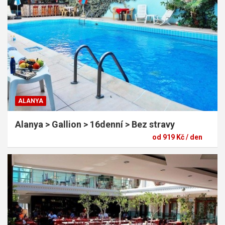
ALANYA
Alanya > Gallion > 16denní > Bez stravy
od 919 Kč / den