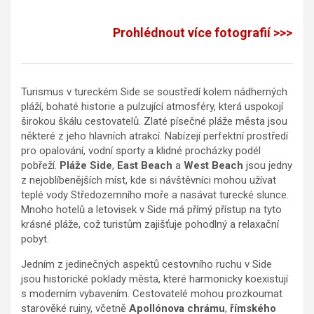
Prohlédnout více fotografií >>>
Turismus v tureckém Side se soustředí kolem nádherných
pláží, bohaté historie a pulzující atmosféry, která uspokojí
širokou škálu cestovatelů. Zlaté písečné pláže města jsou
některé z jeho hlavních atrakcí. Nabízejí perfektní prostředí
pro opalování, vodní sporty a klidné procházky podél
pobřeží.
Pláže Side
,
East Beach
a
West Beach
jsou jedny
z nejoblíbenějších míst, kde si návštěvníci mohou užívat
teplé vody Středozemního moře a nasávat turecké slunce.
Mnoho hotelů a letovisek v Side má přímý přístup na tyto
krásné pláže, což turistům zajišťuje pohodlný a relaxační
pobyt.
Jedním z jedinečných aspektů cestovního ruchu v Side
jsou historické poklady města, které harmonicky koexistují
s moderním vybavením. Cestovatelé mohou prozkoumat
starověké ruiny, včetně
Apollónova chrámu
,
římského