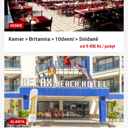
KEMER
Kemer > Britannia > 10denní > Snídaně
od 9.405 Kč / pobyt
ALANYA