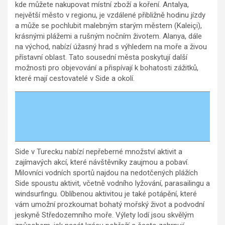
kde můžete nakupovat místní zboží a koření. Antalya,
největší město v regionu, je vzdálené přibližně hodinu jízdy
a může se pochlubit malebným starým městem (Kaleiçi),
krásnými plážemi a rušným nočním životem. Alanya, dále
na východ, nabízí úžasný hrad s výhledem na moře a živou
přístavní oblast. Tato sousední města poskytují další
možnosti pro objevování a přispívají k bohatosti zážitků,
které mají cestovatelé v Side a okolí.
Side v Turecku nabízí nepřeberné množství aktivit a
zajímavých akcí, které návštěvníky zaujmou a pobaví.
Milovníci vodních sportů najdou na nedotčených plážích
Side spoustu aktivit, včetně vodního lyžování, parasailingu a
windsurfingu. Oblíbenou aktivitou je také potápění, které
vám umožní prozkoumat bohatý mořský život a podvodní
jeskyně Středozemního moře. Výlety lodí jsou skvělým