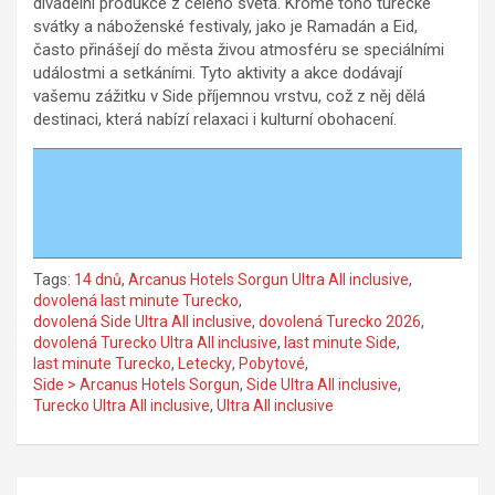
divadelní produkce z celého světa. Kromě toho turecké
svátky a náboženské festivaly, jako je Ramadán a Eid,
často přinášejí do města živou atmosféru se speciálními
událostmi a setkáními. Tyto aktivity a akce dodávají
vašemu zážitku v Side příjemnou vrstvu, což z něj dělá
destinaci, která nabízí relaxaci i kulturní obohacení.
Tags:
14 dnů
,
Arcanus Hotels Sorgun Ultra All inclusive
,
dovolená last minute Turecko
,
dovolená Side Ultra All inclusive
,
dovolená Turecko 2026
,
dovolená Turecko Ultra All inclusive
,
last minute Side
,
last minute Turecko
,
Letecky
,
Pobytové
,
Side > Arcanus Hotels Sorgun
,
Side Ultra All inclusive
,
Turecko Ultra All inclusive
,
Ultra All inclusive
Navigace