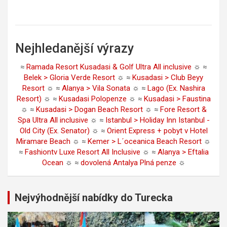
Nejhledanější výrazy
≈
Ramada Resort Kusadasi & Golf Ultra All inclusive
☼ ≈
Belek > Gloria Verde Resort
☼ ≈
Kusadasi > Club Beyy
Resort
☼ ≈
Alanya > Vila Sonata
☼ ≈
Lago (Ex. Nashira
Resort)
☼ ≈
Kusadasi Polopenze
☼ ≈
Kusadasi > Faustina
☼ ≈
Kusadasi > Dogan Beach Resort
☼ ≈
Fore Resort &
Spa Ultra All inclusive
☼ ≈
Istanbul > Holiday Inn Istanbul -
Old City (Ex. Senator)
☼ ≈
Orient Express + pobyt v Hotel
Miramare Beach
☼ ≈
Kemer > L´oceanica Beach Resort
☼
≈
Fashiontv Luxe Resort All Inclusive
☼ ≈
Alanya > Eftalia
Ocean
☼ ≈
dovolená Antalya Plná penze
☼
Nejvýhodnější nabídky do Turecka